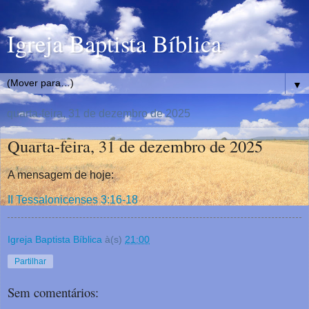
Igreja Baptista Bíblica
▼
quarta-feira, 31 de dezembro de 2025
Quarta-feira, 31 de dezembro de 2025
A mensagem de hoje:
II Tessalonicenses 3:16-18
Igreja Baptista Bíblica
à(s)
21:00
Partilhar
Sem comentários: