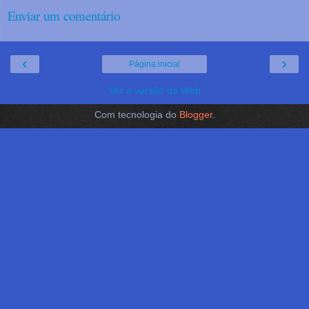
Enviar um comentário
‹
›
Página inicial
Ver a versão da Web
Com tecnologia do
Blogger
.