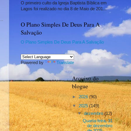
O primeiro culto da Igreja Baptista Bíblica em
Lagos foi realizado no dia 8 de Maio de 201...
O Plano Simples De Deus Para A
Salvação
O Plano Simples De Deus Para A Salvação
Powered by
Translate
Arquivo do
blogue
►
2026
(90)
▼
2025
(149)
▼
dezembro
(12)
Quarta-feira, 31
de dezembro
de 2025