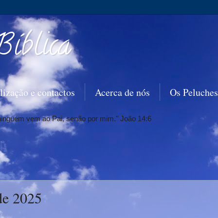
Bíblica
lização e contactos
Acerca de nós
Os Peluches
 ninguém vem ao Pai, senão por mim." João 14:6
de 2025