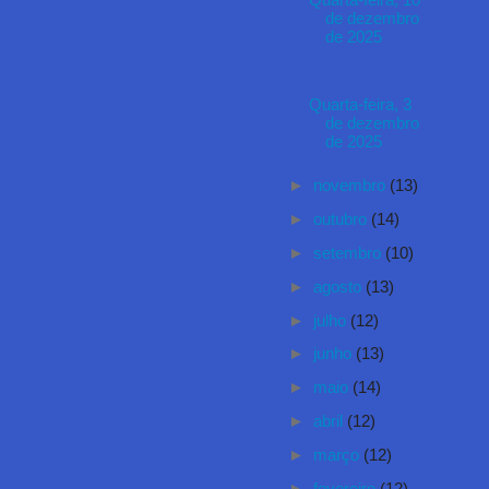
Quarta-feira, 10
de dezembro
de 2025
Quarta-feira, 3
de dezembro
de 2025
►
novembro
(13)
►
outubro
(14)
►
setembro
(10)
►
agosto
(13)
►
julho
(12)
►
junho
(13)
►
maio
(14)
►
abril
(12)
►
março
(12)