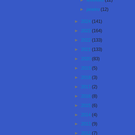
►
fevereiro
(12)
►
janeiro
(12)
►
2024
(141)
►
2023
(164)
►
2022
(133)
►
2021
(133)
►
2020
(83)
►
2019
(5)
►
2018
(3)
►
2017
(2)
►
2016
(8)
►
2015
(6)
►
2014
(4)
►
2013
(9)
►
2012
(7)