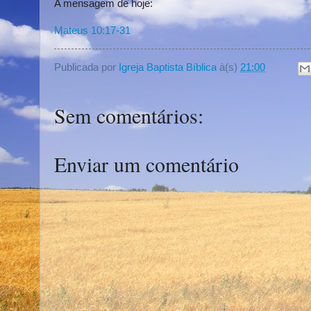
A mensagem de hoje:
Mateus 10:17-31
Publicada por
Igreja Baptista Bíblica
à(s)
21:00
Sem comentários:
Enviar um comentário