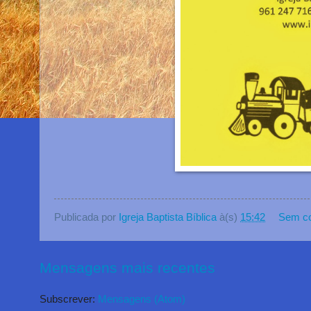
Publicada por
Igreja Baptista Bíblica
à(s)
15:42
Sem co
Mensagens mais recentes
Subscrever:
Mensagens (Atom)