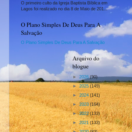
O primeiro culto da Igreja Baptista Bíblica em
Lagos foi realizado no dia 8 de Maio de 201...
O Plano Simples De Deus Para A
Salvação
O Plano Simples De Deus Para A Salvação
Arquivo do
blogue
►
2026
(90)
►
2025
(149)
►
2024
(141)
►
2023
(164)
►
2022
(133)
►
2021
(133)
►
2020
(83)