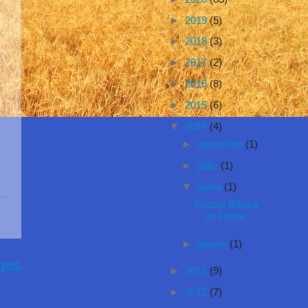
►
2019
(5)
►
2018
(3)
►
2017
(2)
►
2016
(8)
►
2015
(6)
▼
2014
(4)
►
novembro
(1)
►
julho
(1)
▼
junho
(1)
Escola Bíblica
de Férias
►
janeiro
(1)
gas
►
2013
(9)
►
2012
(7)