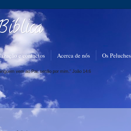
Bíblica
lização e contactos
Acerca de nós
Os Peluches
 ninguém vem ao Pai, senão por mim." João 14:6