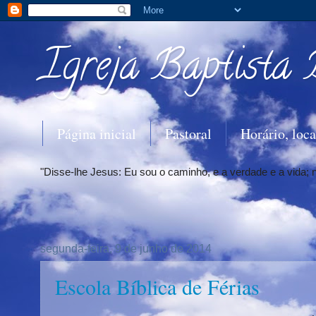
Igreja Baptista 
Página inicial
Pastoral
Horário, loca
"Disse-lhe Jesus: Eu sou o caminho, e a verdade e a vida;
segunda-feira, 9 de junho de 2014
Escola Bíblica de Férias