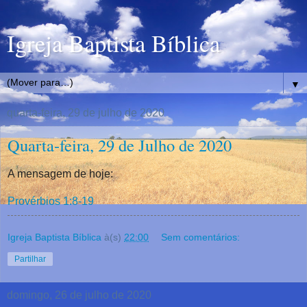
Igreja Baptista Bíblica
▼
quarta-feira, 29 de julho de 2020
Quarta-feira, 29 de Julho de 2020
A mensagem de hoje:
Provérbios 1:8-19
Igreja Baptista Bíblica
à(s)
22:00
Sem comentários:
Partilhar
domingo, 26 de julho de 2020