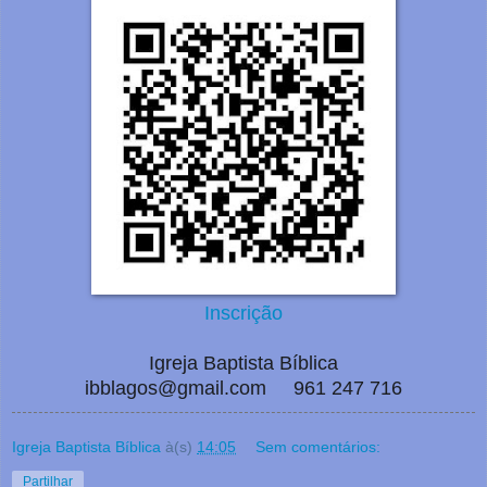
Inscrição
Igreja Baptista Bíblica
ibblagos@gmail.com 961 247 716
Igreja Baptista Bíblica
à(s)
14:05
Sem comentários:
Partilhar