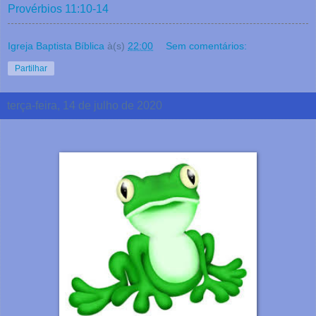
Provérbios 11:10-14
Igreja Baptista Bíblica
à(s)
22:00
Sem comentários:
Partilhar
terça-feira, 14 de julho de 2020