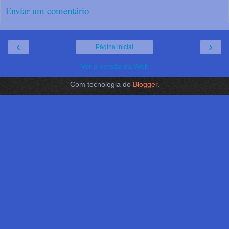
Enviar um comentário
‹
›
Página inicial
Ver a versão da Web
Com tecnologia do
Blogger
.