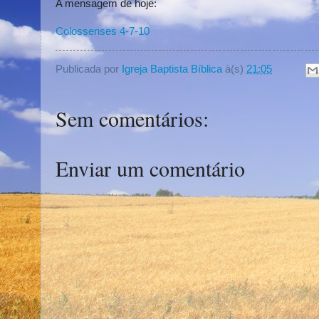
A mensagem de hoje:
Colossenses 4-7-10
Publicada por
Igreja Baptista Bíblica
à(s)
21:05
Sem comentários:
Enviar um comentário