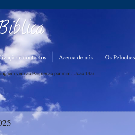
Bíblica
lização e contactos
Acerca de nós
Os Peluches
 ninguém vem ao Pai, senão por mim." João 14:6
025