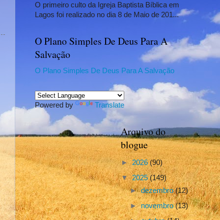
O primeiro culto da Igreja Baptista Bíblica em
Lagos foi realizado no dia 8 de Maio de 201...
O Plano Simples De Deus Para A
Salvação
O Plano Simples De Deus Para A Salvação
Powered by
Translate
Arquivo do
blogue
►
2026
(90)
▼
2025
(149)
►
dezembro
(12)
►
novembro
(13)