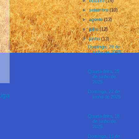
►
outubro
(14)
►
setembro
(10)
►
agosto
(13)
►
julho
(12)
▼
junho
(13)
Domingo, 29 de
junho de 2025
Quarta-feira, 25
de junho de
2025
Domingo, 22 de
iga
junho de 2025
Quarta-feira, 18
de junho de
2025
Domingo, 15 de