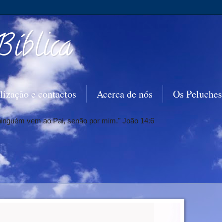
Bíblica
lização e contactos
Acerca de nós
Os Peluches
 ninguém vem ao Pai, senão por mim." João 14:6