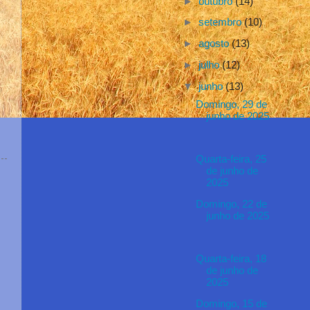
►
outubro
(14)
►
setembro
(10)
►
agosto
(13)
►
julho
(12)
▼
junho
(13)
Domingo, 29 de
junho de 2025
Quarta-feira, 25
de junho de
2025
Domingo, 22 de
junho de 2025
Quarta-feira, 18
de junho de
2025
Domingo, 15 de