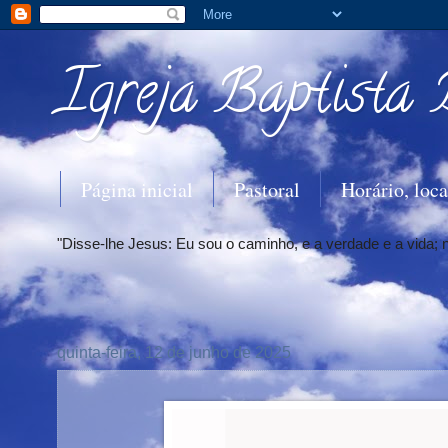
Igreja Baptista 
Página inicial
Pastoral
Horário, loca
"Disse-lhe Jesus: Eu sou o caminho, e a verdade e a vida;
quinta-feira, 12 de junho de 2025