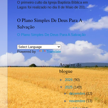
O primeiro culto da Igreja Baptista Bíblica em
Lagos foi realizado no dia 8 de Maio de 201...
O Plano Simples De Deus Para A
Salvação
O Plano Simples De Deus Para A Salvação
Powered by
Translate
Arquivo do
blogue
►
2026
(90)
▼
2025
(149)
►
dezembro
(12)
►
novembro
(13)