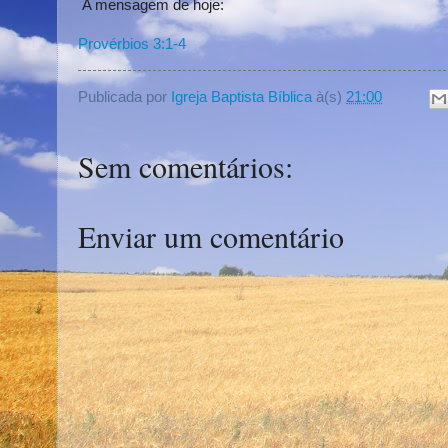
A mensagem de hoje:
Provérbios 3:1-4
Publicada por
Igreja Baptista Bíblica
à(s)
21:00
Sem comentários:
Enviar um comentário