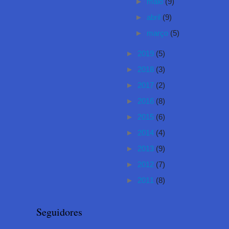
►
maio
(9)
►
abril
(9)
►
março
(5)
►
2019
(5)
►
2018
(3)
►
2017
(2)
►
2016
(8)
►
2015
(6)
►
2014
(4)
►
2013
(9)
►
2012
(7)
►
2011
(8)
Seguidores