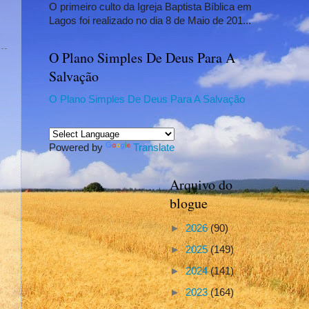
O primeiro culto da Igreja Baptista Bíblica em
Lagos foi realizado no dia 8 de Maio de 201...
O Plano Simples De Deus Para A
Salvação
O Plano Simples De Deus Para A Salvação
Powered by
Translate
Arquivo do
blogue
►
2026
(90)
►
2025
(149)
►
2024
(141)
►
2023
(164)