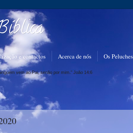
Bíblica
lização e contactos
Acerca de nós
Os Peluches
 ninguém vem ao Pai, senão por mim." João 14:6
 2020