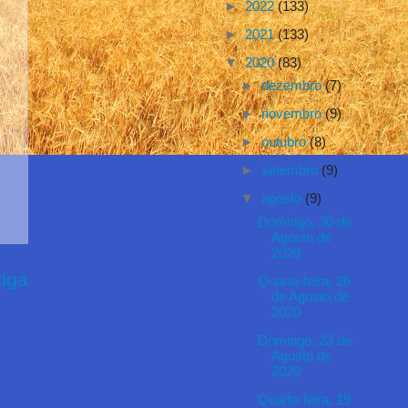
►
2022
(133)
►
2021
(133)
▼
2020
(83)
►
dezembro
(7)
►
novembro
(9)
►
outubro
(8)
►
setembro
(9)
▼
agosto
(9)
Domingo, 30 de
Agosto de
2020
iga
Quarta-feira, 26
de Agosto de
2020
Domingo, 23 de
Agosto de
2020
Quarta-feira, 19