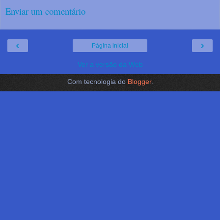
Enviar um comentário
‹
›
Página inicial
Ver a versão da Web
Com tecnologia do
Blogger
.