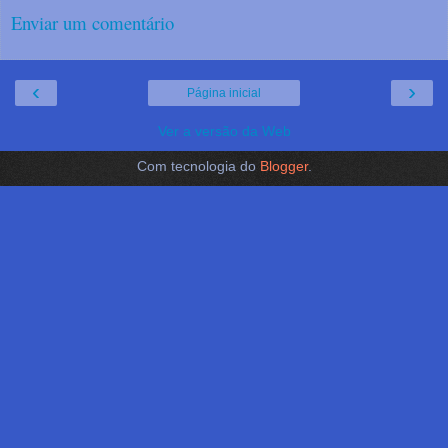
Enviar um comentário
‹
›
Página inicial
Ver a versão da Web
Com tecnologia do
Blogger
.