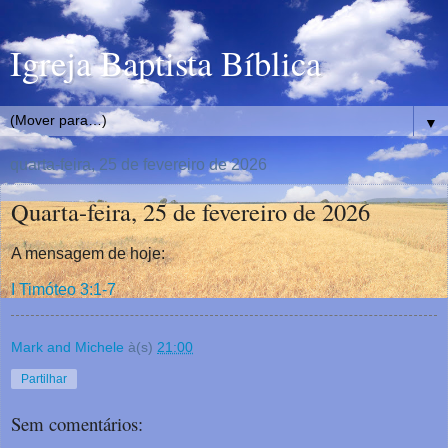
Igreja Baptista Bíblica
▼
quarta-feira, 25 de fevereiro de 2026
Quarta-feira, 25 de fevereiro de 2026
A mensagem de hoje:
I Timóteo 3:1-7
Mark and Michele
à(s)
21:00
Partilhar
Sem comentários: