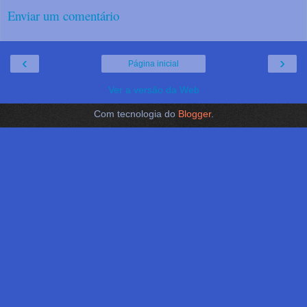
Enviar um comentário
‹
›
Página inicial
Ver a versão da Web
Com tecnologia do
Blogger
.