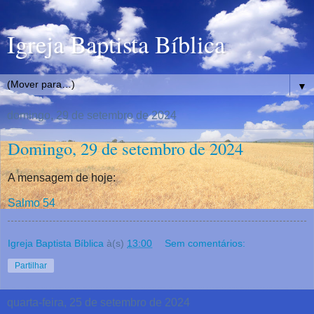
Igreja Baptista Bíblica
▼
domingo, 29 de setembro de 2024
Domingo, 29 de setembro de 2024
A mensagem de hoje:
Salmo 54
Igreja Baptista Bíblica
à(s)
13:00
Sem comentários:
Partilhar
quarta-feira, 25 de setembro de 2024