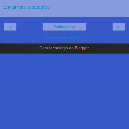
Enviar um comentário
‹
›
Página inicial
Ver a versão da Web
Com tecnologia do
Blogger
.