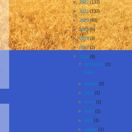
►
2022
(133)
►
2021
(133)
►
2020
(83)
►
2019
(5)
►
2018
(3)
►
2017
(2)
▼
2016
(8)
▼
dezembro
(1)
Natal
►
agosto
(2)
►
julho
(1)
►
junho
(1)
►
maio
(1)
►
abril
(1)
►
janeiro
(1)