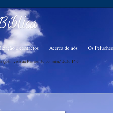
Bíblica
lização e contactos
Acerca de nós
Os Peluches
 ninguém vem ao Pai, senão por mim." João 14:6