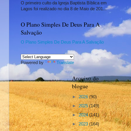
O primeiro culto da Igreja Baptista Bíblica em
Lagos foi realizado no dia 8 de Maio de 201...
O Plano Simples De Deus Para A
Salvação
O Plano Simples De Deus Para A Salvação
Powered by
Translate
Arquivo do
blogue
►
2026
(90)
►
2025
(149)
►
2024
(141)
►
2023
(164)