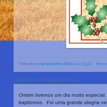
Publicada por
Igreja Baptista Bíblica
à(s)
15:23
Sem co
segunda-feira, 22 de agosto de 2016
Ontem tivemos um dia muito especial
baptismos. Foi uma grande alegria ve