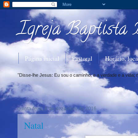
Igreja Baptista 
Página inicial
Pastoral
Horário, loca
"Disse-lhe Jesus: Eu sou o caminho, e a verdade e a vida;
quinta-feira, 8 de dezembro de 2016
Natal