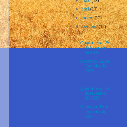
►
maio
(13)
►
abril
(13)
►
março
(12)
▼
fevereiro
(12)
Quarta-feira, 25
de fevereiro
de 2026
Domingo, 22 de
fevereiro de
2026
Quarta-feira, 18
de fevereiro
de 2026
Domingo, 15 de
fevereiro de
2026