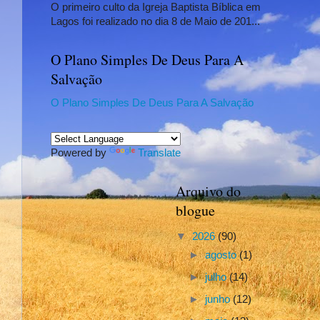
O primeiro culto da Igreja Baptista Bíblica em
Lagos foi realizado no dia 8 de Maio de 201...
O Plano Simples De Deus Para A
Salvação
O Plano Simples De Deus Para A Salvação
Powered by
Translate
Arquivo do
blogue
▼
2026
(90)
►
agosto
(1)
►
julho
(14)
►
junho
(12)