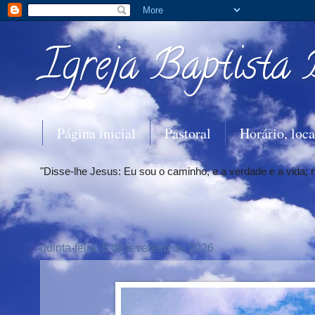
Igreja Baptista 
Página inicial
Pastoral
Horário, loca
"Disse-lhe Jesus: Eu sou o caminho, e a verdade e a vida;
quinta-feira, 5 de fevereiro de 2026