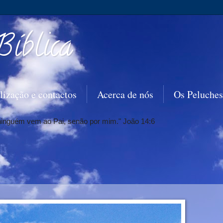
Bíblica
lização e contactos
Acerca de nós
Os Peluches
 ninguém vem ao Pai, senão por mim." João 14:6