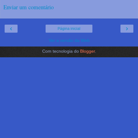
Enviar um comentário
‹
›
Página inicial
Ver a versão da Web
Com tecnologia do
Blogger
.