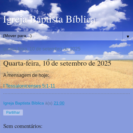
Igreja Baptista Bíblica
▼
quarta-feira, 10 de setembro de 2025
Quarta-feira, 10 de setembro de 2025
A mensagem de hoje:
I Tessalonicenses 5:1-11
Igreja Baptista Bíblica
à(s)
21:00
Partilhar
Sem comentários: