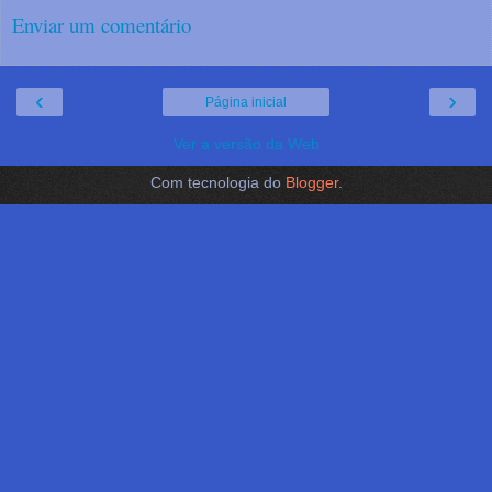
Enviar um comentário
‹
›
Página inicial
Ver a versão da Web
Com tecnologia do
Blogger
.