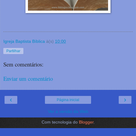
Igreja Baptista Bíblica
à(s)
10:00
Partilhar
Sem comentários:
Enviar um comentário
‹
›
Página inicial
Ver a versão da Web
Com tecnologia do
Blogger
.