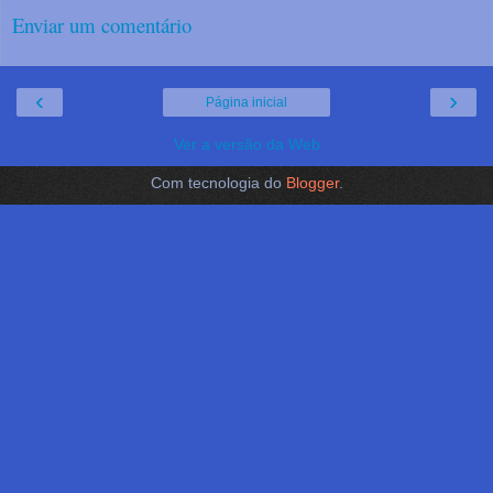
Enviar um comentário
‹
›
Página inicial
Ver a versão da Web
Com tecnologia do
Blogger
.