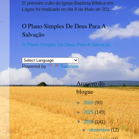
O primeiro culto da Igreja Baptista Bíblica em
Lagos foi realizado no dia 8 de Maio de 201...
O Plano Simples De Deus Para A
Salvação
O Plano Simples De Deus Para A Salvação
Powered by
Translate
Arquivo do
blogue
►
2026
(90)
►
2025
(149)
▼
2024
(141)
►
dezembro
(12)