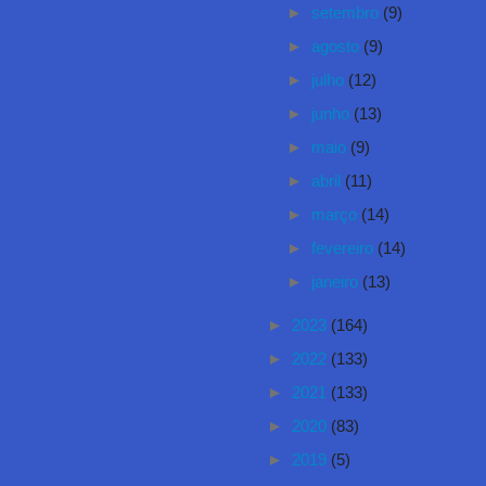
►
setembro
(9)
►
agosto
(9)
►
julho
(12)
►
junho
(13)
►
maio
(9)
►
abril
(11)
►
março
(14)
►
fevereiro
(14)
►
janeiro
(13)
►
2023
(164)
►
2022
(133)
►
2021
(133)
►
2020
(83)
►
2019
(5)