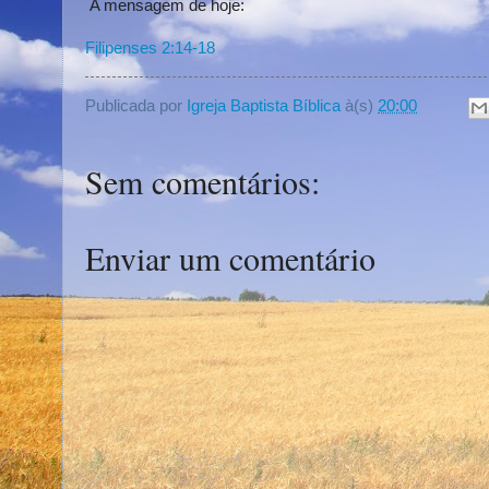
A mensagem de hoje:
Filipenses 2:14-18
Publicada por
Igreja Baptista Bíblica
à(s)
20:00
Sem comentários:
Enviar um comentário