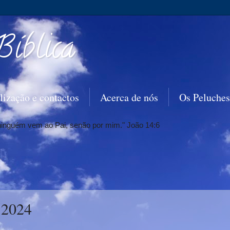
Bíblica
lização e contactos
Acerca de nós
Os Peluches
 ninguém vem ao Pai, senão por mim." João 14:6
e 2024