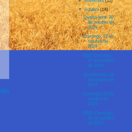
►
novembro
(11)
▼
outubro
(14)
Quarta-feira, 30
de outubro de
2024
Domingo, 27 de
outubro de
2024
EBD Domingo,
27 de outubro
de 2024
Quarta-feira, 23
de outubro de
2024
iga
Domingo, 20 de
outubro de
2024
EBD, Domingo,
20 de outubro
de 2024