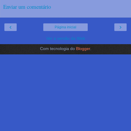
Enviar um comentário
‹
›
Página inicial
Ver a versão da Web
Com tecnologia do
Blogger
.