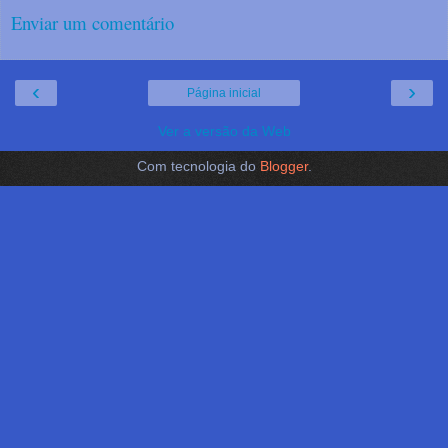
Enviar um comentário
‹
›
Página inicial
Ver a versão da Web
Com tecnologia do
Blogger
.