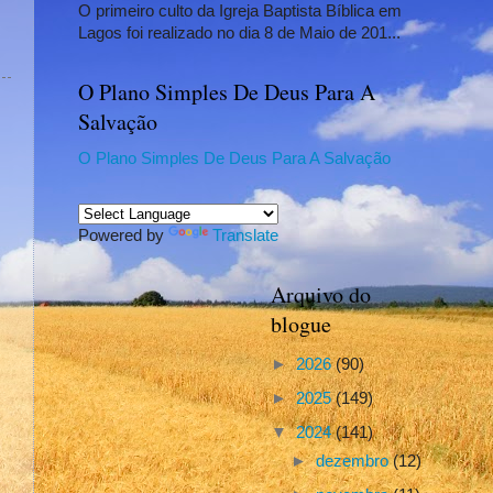
O primeiro culto da Igreja Baptista Bíblica em
Lagos foi realizado no dia 8 de Maio de 201...
O Plano Simples De Deus Para A
Salvação
O Plano Simples De Deus Para A Salvação
Powered by
Translate
Arquivo do
blogue
►
2026
(90)
►
2025
(149)
▼
2024
(141)
►
dezembro
(12)