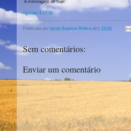
A mensagem de hoje:
Gálatas 4:17-31
Publicada por
Igreja Baptista Bíblica
à(s)
19:00
Sem comentários:
Enviar um comentário