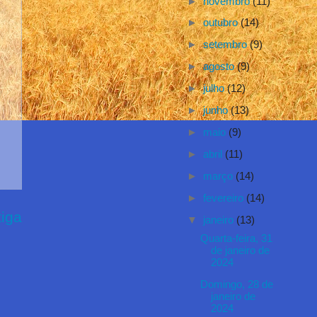
►
novembro
(11)
►
outubro
(14)
►
setembro
(9)
►
agosto
(9)
►
julho
(12)
►
junho
(13)
►
maio
(9)
►
abril
(11)
►
março
(14)
►
fevereiro
(14)
iga
▼
janeiro
(13)
Quarta-feira, 31
de janeiro de
2024
Domingo, 28 de
janeiro de
2024