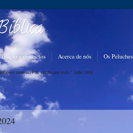
Bíblica
lização e contactos
Acerca de nós
Os Peluches
 ninguém vem ao Pai, senão por mim." João 14:6
 2024