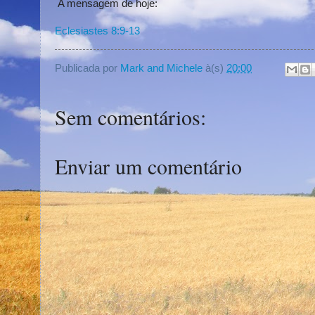
A mensagem de hoje:
Eclesiastes 8:9-13
Publicada por
Mark and Michele
à(s)
20:00
Sem comentários:
Enviar um comentário