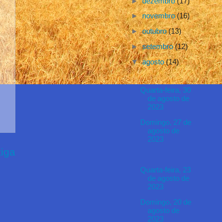
►
dezembro
(17)
►
novembro
(16)
►
outubro
(13)
►
setembro
(12)
▼
agosto
(14)
Quarta-feira, 30
de agosto de
2023
Domingo, 27 de
agosto de
2023
iga
Quarta-feira, 23
de agosto de
2023
Domingo, 20 de
agosto de
2023