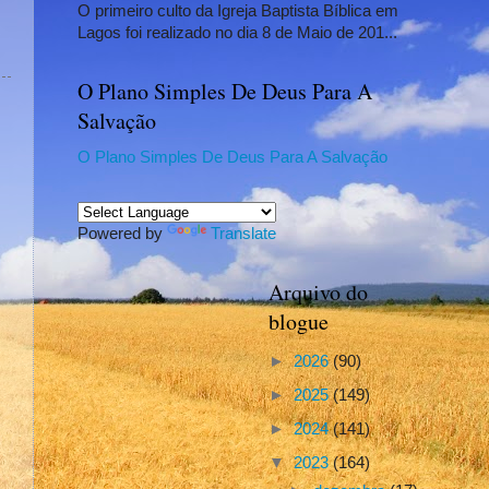
O primeiro culto da Igreja Baptista Bíblica em
Lagos foi realizado no dia 8 de Maio de 201...
O Plano Simples De Deus Para A
Salvação
O Plano Simples De Deus Para A Salvação
Powered by
Translate
Arquivo do
blogue
►
2026
(90)
►
2025
(149)
►
2024
(141)
▼
2023
(164)