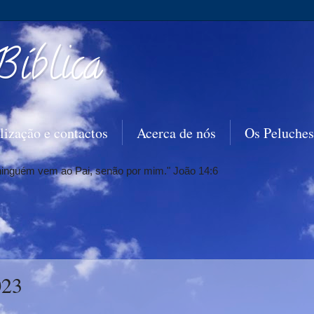
Bíblica
lização e contactos
Acerca de nós
Os Peluches
 ninguém vem ao Pai, senão por mim." João 14:6
023