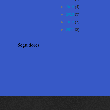
►
2014
(4)
►
2013
(9)
►
2012
(7)
►
2011
(8)
Seguidores