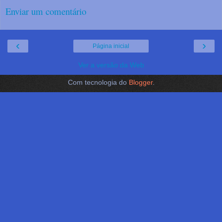
Enviar um comentário
‹
›
Página inicial
Ver a versão da Web
Com tecnologia do
Blogger
.