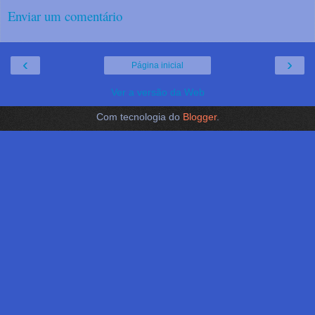
Enviar um comentário
‹
›
Página inicial
Ver a versão da Web
Com tecnologia do
Blogger
.