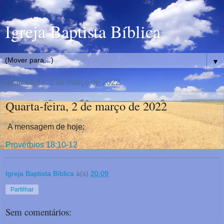
Igreja Baptista Bíblica
▼
quarta-feira, 2 de março de 2022
Quarta-feira, 2 de março de 2022
A mensagem de hoje:
Provérbios 18:10-12
Igreja Baptista Bíblica
à(s)
20:09
Partilhar
Sem comentários: