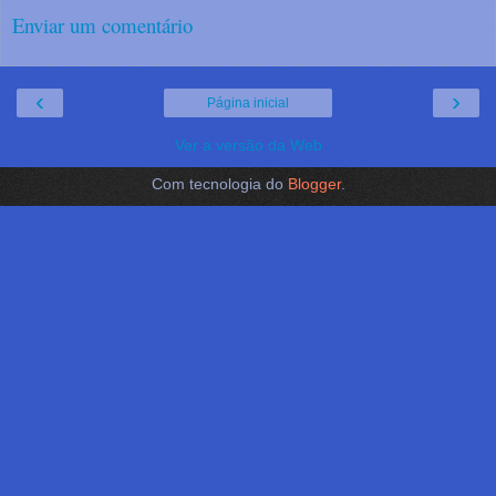
Enviar um comentário
‹
›
Página inicial
Ver a versão da Web
Com tecnologia do
Blogger
.