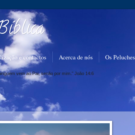
Bíblica
lização e contactos
Acerca de nós
Os Peluches
 ninguém vem ao Pai, senão por mim." João 14:6