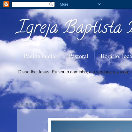
Igreja Baptista 
Página inicial
Pastoral
Horário, loca
"Disse-lhe Jesus: Eu sou o caminho, e a verdade e a vida;
sábado, 27 de fevereiro de 2021