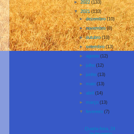
►
2022
(133)
▼
2021
(133)
►
dezembro
(10)
►
novembro
(8)
►
outubro
(10)
►
setembro
(13)
►
agosto
(12)
►
julho
(12)
►
junho
(13)
►
maio
(13)
►
abril
(14)
►
março
(13)
▼
fevereiro
(7)
Quarta-feira, 24
de fevereiro