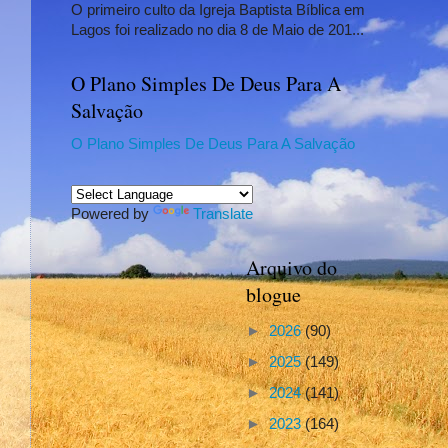
O primeiro culto da Igreja Baptista Bíblica em
Lagos foi realizado no dia 8 de Maio de 201...
O Plano Simples De Deus Para A
Salvação
O Plano Simples De Deus Para A Salvação
Powered by
Translate
Arquivo do
blogue
►
2026
(90)
►
2025
(149)
►
2024
(141)
►
2023
(164)