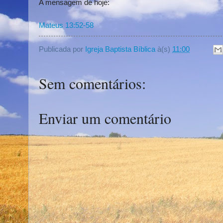
A mensagem de hoje:
Mateus 13:52-58
Publicada por
Igreja Baptista Bíblica
à(s)
11:00
Sem comentários:
Enviar um comentário