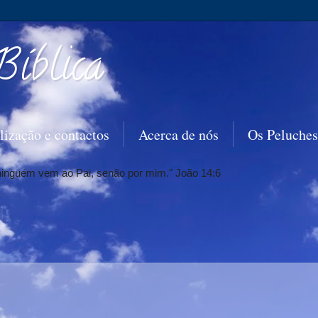
Bíblica
lização e contactos
Acerca de nós
Os Peluches
 ninguém vem ao Pai, senão por mim." João 14:6