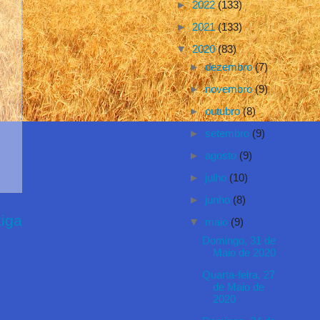
►
2022
(133)
►
2021
(133)
▼
2020
(83)
►
dezembro
(7)
►
novembro
(9)
►
outubro
(8)
►
setembro
(9)
►
agosto
(9)
►
julho
(10)
►
junho
(8)
iga
▼
maio
(9)
Domingo, 31 de
Maio de 2020
Quarta-feira, 27
de Maio de
2020