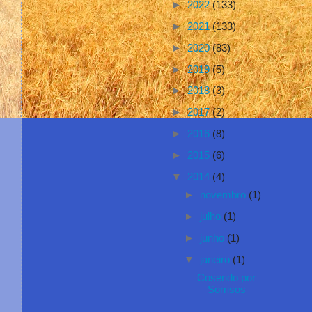
►
2022
(133)
►
2021
(133)
►
2020
(83)
►
2019
(5)
►
2018
(3)
►
2017
(2)
►
2016
(8)
►
2015
(6)
▼
2014
(4)
►
novembro
(1)
►
julho
(1)
►
junho
(1)
▼
janeiro
(1)
Cosendo por
Sorrisos