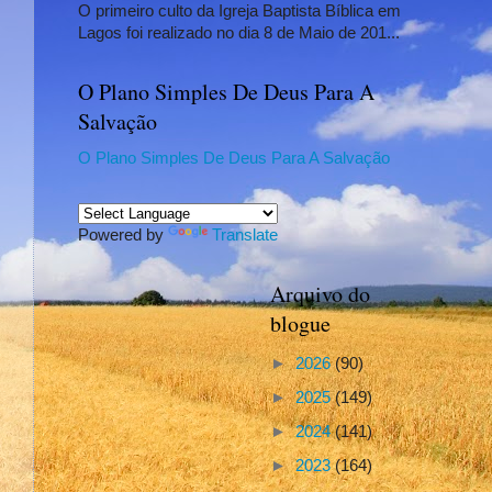
O primeiro culto da Igreja Baptista Bíblica em
Lagos foi realizado no dia 8 de Maio de 201...
O Plano Simples De Deus Para A
Salvação
l
O Plano Simples De Deus Para A Salvação
Powered by
Translate
Arquivo do
blogue
►
2026
(90)
►
2025
(149)
►
2024
(141)
►
2023
(164)