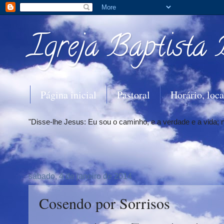
Igreja Baptista 
Página inicial
Pastoral
Horário, loca
"Disse-lhe Jesus: Eu sou o caminho, e a verdade e a vida;
sábado, 4 de janeiro de 2014
Cosendo por Sorrisos