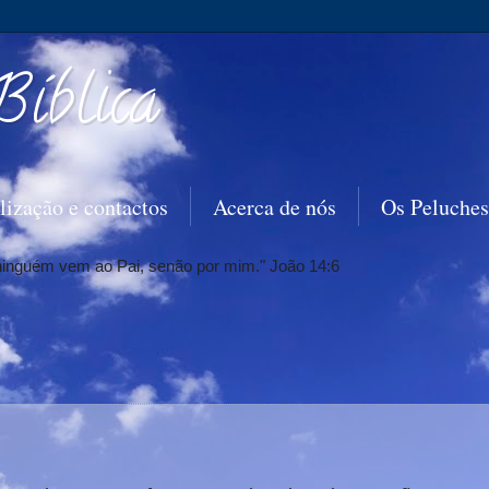
Bíblica
lização e contactos
Acerca de nós
Os Peluches
 ninguém vem ao Pai, senão por mim." João 14:6