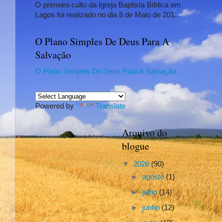
O primeiro culto da Igreja Baptista Bíblica em
Lagos foi realizado no dia 8 de Maio de 201...
O Plano Simples De Deus Para A
Salvação
O Plano Simples De Deus Para A Salvação
Powered by
Translate
Arquivo do
blogue
▼
2026
(90)
►
agosto
(1)
►
julho
(14)
►
junho
(12)