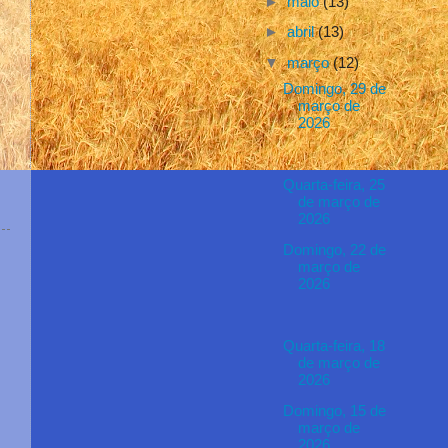
►
maio
(13)
►
abril
(13)
▼
março
(12)
Domingo, 29 de
março de
2026
Quarta-feira, 25
de março de
2026
Domingo, 22 de
março de
2026
Quarta-feira, 18
de março de
2026
Domingo, 15 de
março de
2026