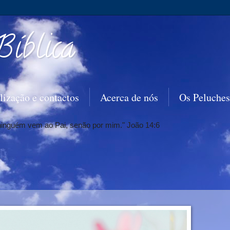
Bíblica
lização e contactos
Acerca de nós
Os Peluches
 ninguém vem ao Pai, senão por mim." João 14:6