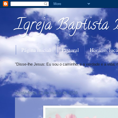
Igreja Baptista 
Página inicial
Pastoral
Horário, loca
"Disse-lhe Jesus: Eu sou o caminho, e a verdade e a vida;
quinta-feira, 12 de março de 2026