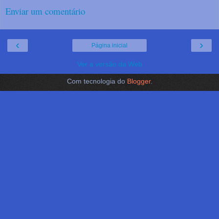
Enviar um comentário
‹
›
Página inicial
Ver a versão da Web
Com tecnologia do
Blogger
.