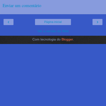
Enviar um comentário
‹
›
Página inicial
Ver a versão da Web
Com tecnologia do
Blogger
.