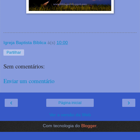
Igreja Baptista Bíblica
à(s)
10:00
Partilhar
Sem comentários:
Enviar um comentário
‹
›
Página inicial
Ver a versão da Web
Com tecnologia do
Blogger
.