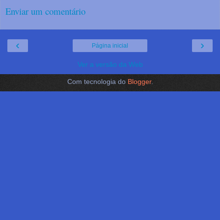
Enviar um comentário
‹
›
Página inicial
Ver a versão da Web
Com tecnologia do
Blogger
.