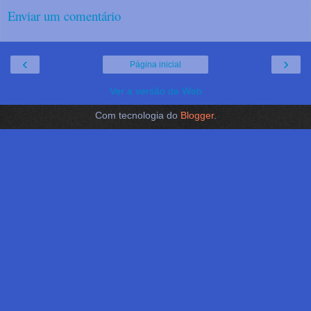
Enviar um comentário
‹
›
Página inicial
Ver a versão da Web
Com tecnologia do
Blogger
.