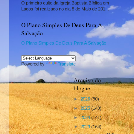
O primeiro culto da Igreja Baptista Bíblica em
Lagos foi realizado no dia 8 de Maio de 201...
O Plano Simples De Deus Para A
Salvação
O Plano Simples De Deus Para A Salvação
Powered by
Translate
Arquivo do
blogue
►
2026
(90)
►
2025
(149)
►
2024
(141)
▼
2023
(164)