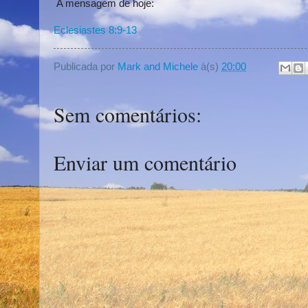
A mensagem de hoje:
Eclesiastes 8:9-13
Publicada por
Mark and Michele
à(s)
20:00
Sem comentários:
Enviar um comentário