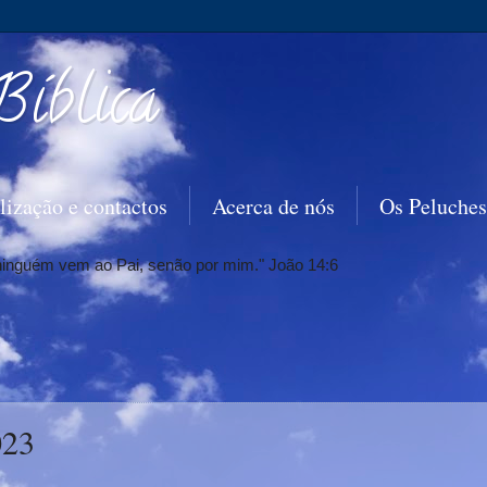
Bíblica
lização e contactos
Acerca de nós
Os Peluches
 ninguém vem ao Pai, senão por mim." João 14:6
023