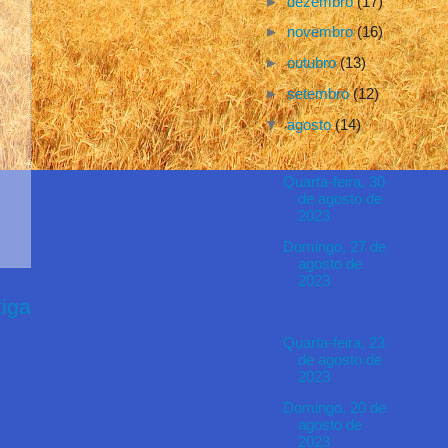
►
dezembro
(17)
►
novembro
(16)
►
outubro
(13)
►
setembro
(12)
▼
agosto
(14)
Quarta-feira, 30
de agosto de
2023
Domingo, 27 de
agosto de
2023
iga
Quarta-feira, 23
de agosto de
2023
Domingo, 20 de
agosto de
2023