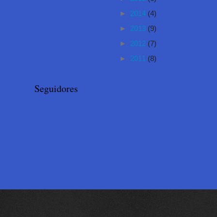
►
2014
(4)
►
2013
(9)
►
2012
(7)
►
2011
(8)
Seguidores