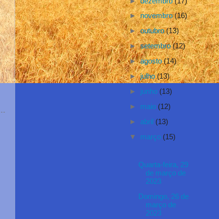
►
dezembro
(17)
►
novembro
(16)
►
outubro
(13)
►
setembro
(12)
►
agosto
(14)
►
julho
(13)
►
junho
(13)
►
maio
(12)
►
abril
(13)
▼
março
(15)
Quarta-feira, 29
de março de
2023
Domingo, 26 de
março de
2023