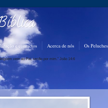
Bíblica
lização e contactos
Acerca de nós
Os Peluches
 ninguém vem ao Pai, senão por mim." João 14:6