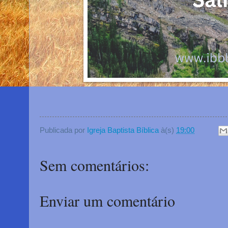
Publicada por
Igreja Baptista Bíblica
à(s)
19:00
Sem comentários:
Enviar um comentário