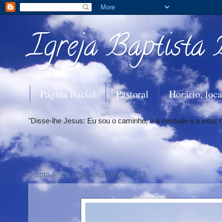
Igreja Baptista 
Página inicial
Pastoral
Horário, loca
"Disse-lhe Jesus: Eu sou o caminho, e a verdade e a vida;
quinta-feira, 23 de março de 2023