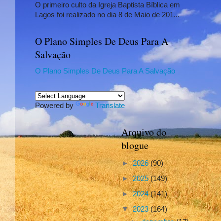
O primeiro culto da Igreja Baptista Bíblica em
Lagos foi realizado no dia 8 de Maio de 201...
O Plano Simples De Deus Para A
Salvação
O Plano Simples De Deus Para A Salvação
Powered by
Translate
Arquivo do
blogue
►
2026
(90)
►
2025
(149)
►
2024
(141)
▼
2023
(164)