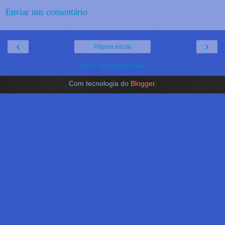
Enviar um comentário
‹
›
Página inicial
Ver a versão da Web
Com tecnologia do
Blogger
.