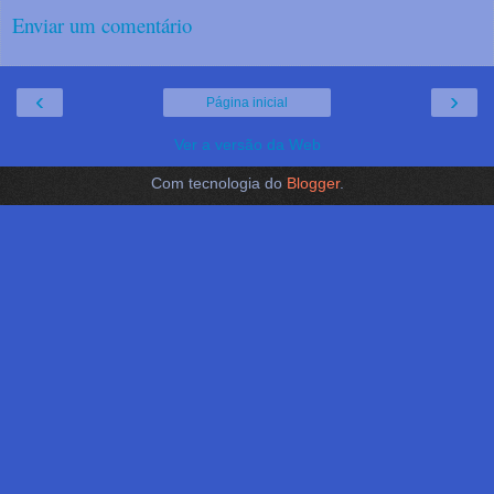
Enviar um comentário
‹
›
Página inicial
Ver a versão da Web
Com tecnologia do
Blogger
.