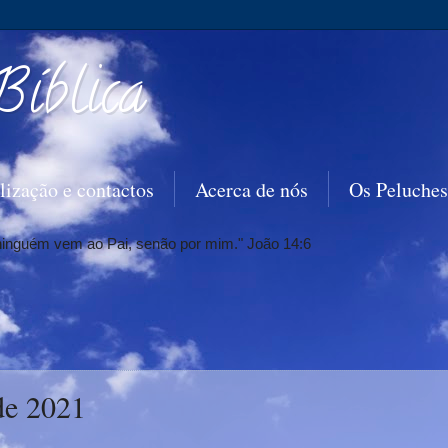
Bíblica
lização e contactos
Acerca de nós
Os Peluches
 ninguém vem ao Pai, senão por mim." João 14:6
de 2021