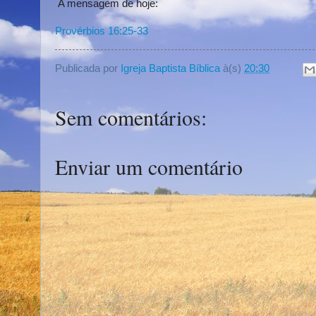
A mensagem de hoje:
Provérbios 16:25-33
Publicada por
Igreja Baptista Bíblica
à(s)
20:30
Sem comentários:
Enviar um comentário