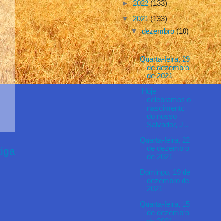
►
2022
(133)
▼
2021
(133)
▼
dezembro
(10)
Quarta-feira, 29
de dezembro
de 2021
Hoje
celebramos o
nascimento
do nosso
Salvador, J...
Quarta-feira, 22
de dezembro
iga
de 2021
Domingo, 19 de
dezembro de
2021
Quarta-feira, 15
de dezembro