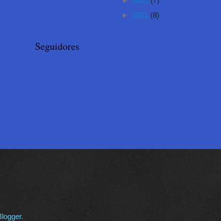
►
2012
(7)
►
2011
(8)
Seguidores
Blogger
.