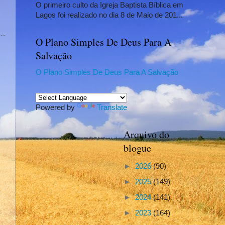
O primeiro culto da Igreja Baptista Bíblica em
Lagos foi realizado no dia 8 de Maio de 201...
O Plano Simples De Deus Para A
Salvação
O Plano Simples De Deus Para A Salvação
Powered by
Translate
Arquivo do
blogue
►
2026
(90)
►
2025
(149)
►
2024
(141)
►
2023
(164)