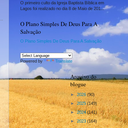
O primeiro culto da Igreja Baptista Bíblica em
Lagos foi realizado no dia 8 de Maio de 201...
O Plano Simples De Deus Para A
Salvação
O Plano Simples De Deus Para A Salvação
Powered by
Translate
Arquivo do
blogue
►
2026
(90)
►
2025
(149)
►
2024
(141)
►
2023
(164)