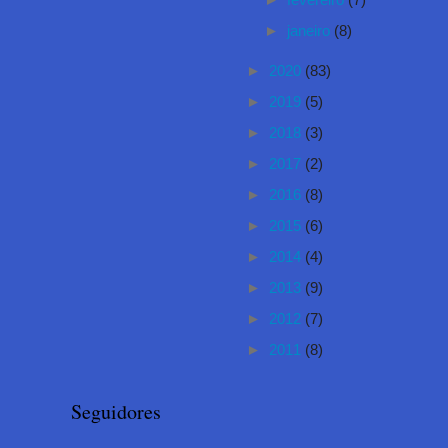
►
fevereiro
(7)
►
janeiro
(8)
►
2020
(83)
►
2019
(5)
►
2018
(3)
►
2017
(2)
►
2016
(8)
►
2015
(6)
►
2014
(4)
►
2013
(9)
►
2012
(7)
►
2011
(8)
Seguidores