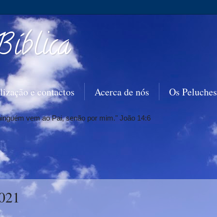
Bíblica
lização e contactos
Acerca de nós
Os Peluches
 ninguém vem ao Pai, senão por mim." João 14:6
021