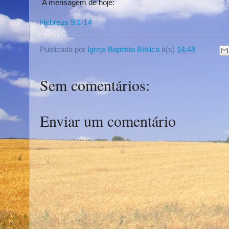
A mensagem de hoje:
Hebreus 9:1-14
Publicada por
Igreja Baptista Bíblica
à(s)
14:48
Sem comentários:
Enviar um comentário