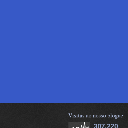
Visitas ao nosso blogue:
307,220