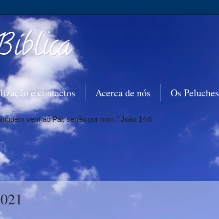
Bíblica
lização e contactos
Acerca de nós
Os Peluches
 ninguém vem ao Pai, senão por mim." João 14:6
2021