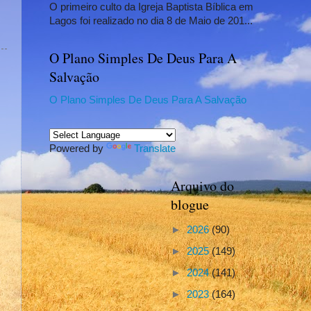
O primeiro culto da Igreja Baptista Bíblica em
Lagos foi realizado no dia 8 de Maio de 201...
O Plano Simples De Deus Para A
Salvação
O Plano Simples De Deus Para A Salvação
Powered by
Translate
Arquivo do
blogue
►
2026
(90)
►
2025
(149)
►
2024
(141)
►
2023
(164)