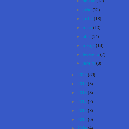
►
agosto
(12)
►
julho
(12)
►
junho
(13)
►
maio
(13)
►
abril
(14)
►
março
(13)
►
fevereiro
(7)
►
janeiro
(8)
►
2020
(83)
►
2019
(5)
►
2018
(3)
►
2017
(2)
►
2016
(8)
►
2015
(6)
►
2014
(4)