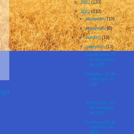
►
2022
(133)
▼
2021
(133)
►
dezembro
(10)
►
novembro
(8)
►
outubro
(10)
▼
setembro
(13)
Quarta-feira, 29
de setembro
de 2021
Domingo, 26 de
setembro de
2021
iga
Wednesday, 22
de setembro
de 2021
Domingo, 19 de
setembro de
2021