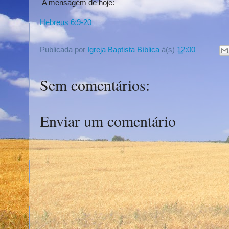
A mensagem de hoje:
Hebreus 6:9-20
Publicada por
Igreja Baptista Bíblica
à(s)
12:00
Sem comentários:
Enviar um comentário