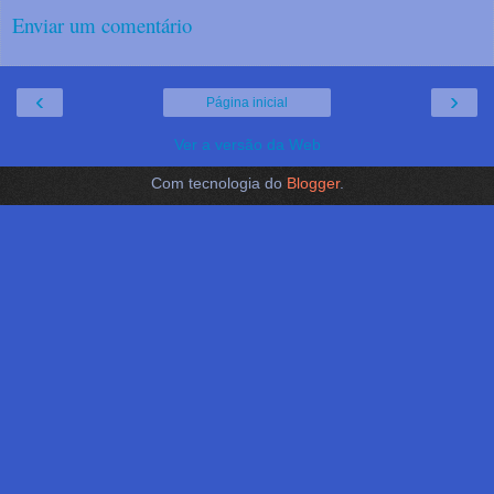
Enviar um comentário
‹
›
Página inicial
Ver a versão da Web
Com tecnologia do
Blogger
.