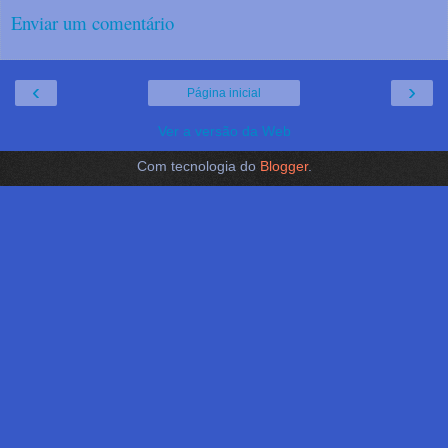
Enviar um comentário
‹
›
Página inicial
Ver a versão da Web
Com tecnologia do
Blogger
.