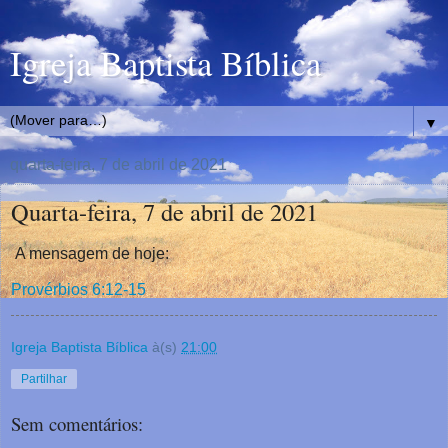
Igreja Baptista Bíblica
▼
quarta-feira, 7 de abril de 2021
Quarta-feira, 7 de abril de 2021
A mensagem de hoje:
Provérbios 6:12-15
Igreja Baptista Bíblica
à(s)
21:00
Partilhar
Sem comentários: