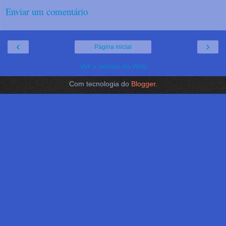
Enviar um comentário
‹
›
Página inicial
Ver a versão da Web
Com tecnologia do
Blogger
.