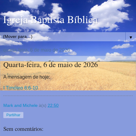
Igreja Baptista Bíblica
▼
quarta-feira, 6 de maio de 2026
Quarta-feira, 6 de maio de 2026
A mensagem de hoje:
I Timóteo 6:6-10
Mark and Michele
à(s)
22:50
Partilhar
Sem comentários: